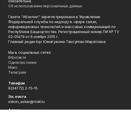
обязательна.
Об использовании персональных данных
Газета "Абзелил" зарегистрирована в Управлении
Федеральной службы по надзору в сфере связи,
информационных технологий и массовых коммуникаций по
Республике Башкортостан. Регистрационный номер ПИ № ТУ
02-01479 от 6 ноября 2015 г.
Главный редактор: Юмагужина Тансулпан Маратовна
Мы в социальных сетях:
ВКонтакте
Одноклассники
Макс
Телеграм
Телефон
8(34772) 2-15-15
Эл. почта
oskon_askar@mail.ru
Адрес
453620 Абзелиловский район, с. Аскарово, ул. Ленина, 14а
Рекламная служба
8 (34772) 2-15-55