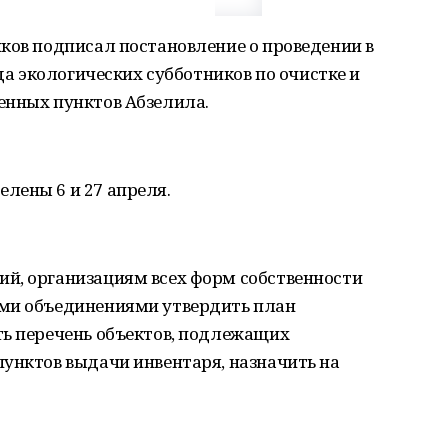
ков подписал постановление о проведении в
ода экологических субботников по очистке и
енных пунктов Абзелила.
лены 6 и 27 апреля.
й, организациям всех форм собственности
ыми объединениями утвердить план
ть перечень объектов, подлежащих
унктов выдачи инвентаря, назначить на