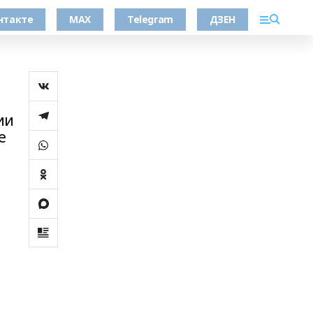
нтакте
MAX
Telegram
ДЗЕН
ии
е