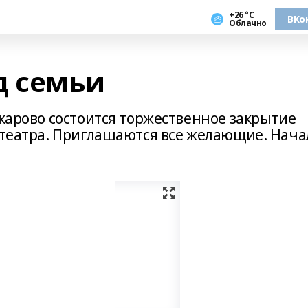
+26 °С
ВКо
Облачно
д семьи
скарово состоится торжественное закрытие
а театра. Приглашаются все желающие. Нача