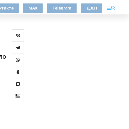
нтакте
MAX
Telegram
ДЗЕН
ло