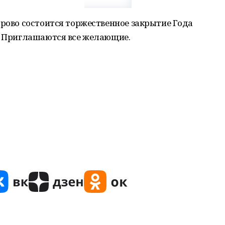
арово состоится торжественное закрытие Года
а. Приглашаются все желающие.