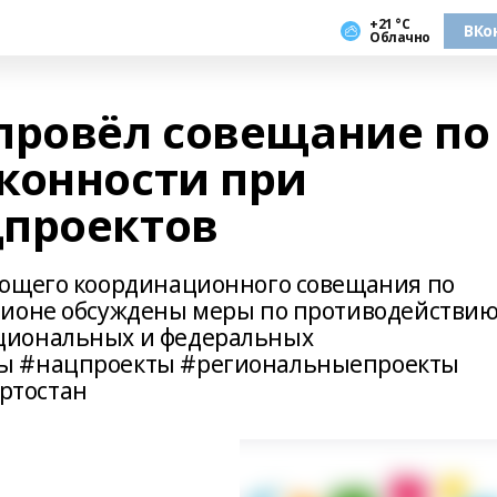
+21 °С
ВКо
Облачно
провёл совещание по
конности при
цпроектов
ующего координационного совещания по
гионе обсуждены меры по противодействи
циональных и федеральных
ы #нацпроекты #региональныепроекты
ртостан