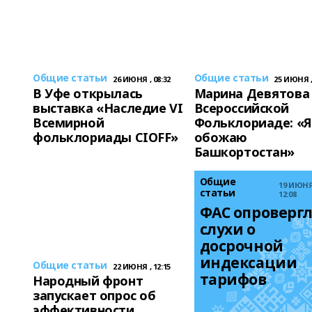
Общие статьи
Общие статьи
26 ИЮНЯ , 08:32
25 ИЮНЯ ,
В Уфе открылась
Марина Девятова
выставка «Наследие VI
Всероссийской
Всемирной
Фольклориаде: «Я
фольклориады CIOFF»
обожаю
Башкортостан»
Общие
19 ИЮНЯ
статьи
12:08
ФАС опровергл
слухи о 
досрочной 
индексации 
Общие статьи
22 ИЮНЯ , 12:15
тарифов
Народный фронт
запускает опрос об
эффективности