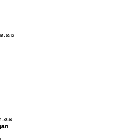
 , 02:12
, 05:40
дал
я