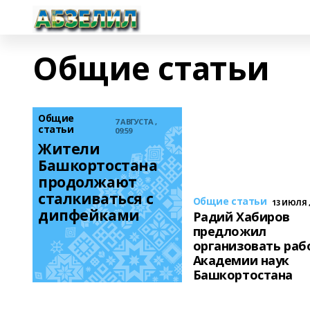
Общие статьи
Общие
7 АВГУСТА ,
статьи
09:59
Жители 
Башкортостана 
продолжают 
сталкиваться с 
Общие статьи
13 ИЮЛЯ ,
дипфейками
Радий Хабиров
предложил
организовать раб
Академии наук
Башкортостана