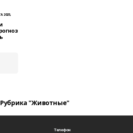
А 2025,
и
рогноз
ь
Рубрика "Животные"
Телефон