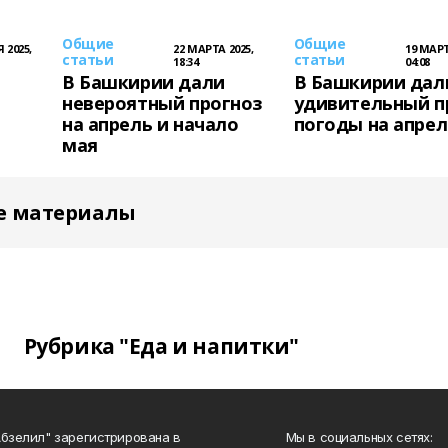
Общие
Общие
 2025,
22 МАРТА 2025,
19 МАРТ
статьи
статьи
18:34
04:08
В Башкирии дали
В Башкирии дал
невероятный прогноз
удивительный п
на апрель и начало
погоды на апрел
мая
е материалы
Рубрика "Еда и напитки"
Абзелил" зарегистрирована в
Мы в социальных сетях: