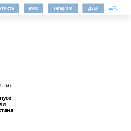
нтакте
MAX
Telegram
ДЗЕН
, 11:59
пусе
ли
стана