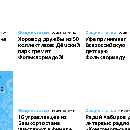
Общие статьи
Общие статьи
 12:13
25 ИЮНЯ , 11:34
25 ИЮНЯ
 на
Хоровод дружбы из 50
Уфа принимает
коллективов: Дёмский
Всероссийскую
парк гремит
детскую
Фольклориадой!
Фольклориаду
 ,
а 
Общие статьи
Общие статьи
11 ИЮНЯ , 07:33
3 ИЮНЯ 
16 управленцев из
Радий Хабиров 
Башкортостана
интервью радио
участвуют в финале
«Комсомольска