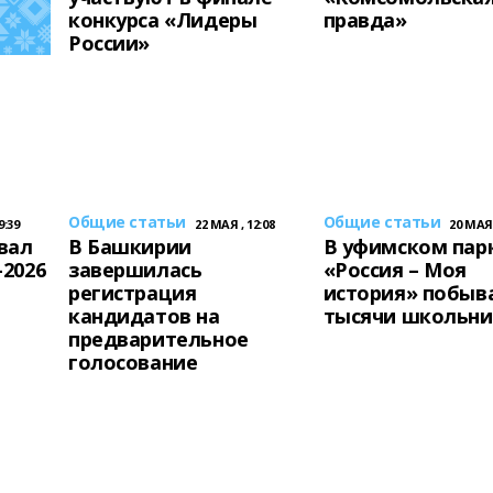
конкурса «Лидеры
правда»
России»
Общие статьи
Общие статьи
9:39
22 МАЯ , 12:08
20 МАЯ 
вал
В Башкирии
В уфимском пар
2026
завершилась
«Россия – Моя
регистрация
история» побыв
кандидатов на
тысячи школьни
предварительное
голосование