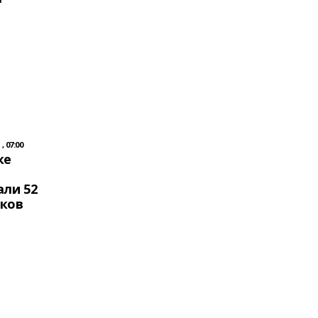
, 07:00
ке
али 52
ков