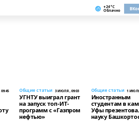
+24 °С
ВКо
Облачно
Общие статьи
Общие статьи
 09:45
3 ИЮЛЯ , 09:03
1 ИЮЛЯ 
УГНТУ выиграл грант
Иностранным
на запуск топ-ИТ-
студентам в кам
оту
программ с «Газпром
Уфы презентова
нефтью»
науку Башкорто