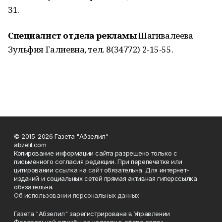
31.
Специалист отдела рекламы
Шагивалеева
Зульфия Галиевна, тел. 8(34772) 2-15-55.
© 2015-2026 Газета "Абзелил"
abzelil.com
Копирование информации сайта разрешено только с
письменного согласия редакции. При перепечатке или
цитировании ссылка на
сайт
обязательна. Для интернет-
изданий и социальных сетей прямая активная гиперссылка
обязательна.
Об использовании персональных данных
Газета "Абзелил" зарегистрирована в Управлении