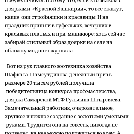
преувеличивал. Потому что, если кто знаком с
доярками «Красной Башкирии», то все скажут,
какие они стройняшки и красавицы. И на
праздник пришли в туфельках, вечерних в
красивых платьях и при маникюре: хоть сейчас
забирай стильный образ доярки на селе на
обложку модного журнала.
Вот из рук главного зоотехника хозяйства
Шафката Шамсутдинова денежный приз в
размере 20 тысяч рублей получила
победительница конкурса профмастерства,
доярка Самарской МТФ Гульсина Штырляева.
Замечательный работник, очаровательное,
хрупкое и нежное создание с золотыми умелыми
руками. Трудится она на совесть, никогда не
подведет, на нее можно положиться во всем. А