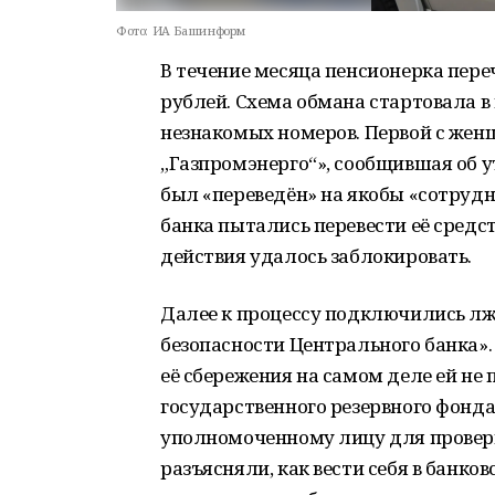
Фото:
ИА Башинформ
В течение месяца пенсионерка пер
рублей. Схема обмана стартовала в 
незнакомых номеров. Первой с жен
„Газпромэнерго“», сообщившая об у
был «переведён» на якобы «сотрудн
банка пытались перевести её средс
действия удалось заблокировать.
Далее к процессу подключились лж
безопасности Центрального банка»
её сбережения на самом деле ей не
государственного резервного фонда
уполномоченному лицу для проверк
разъясняли, как вести себя в банко