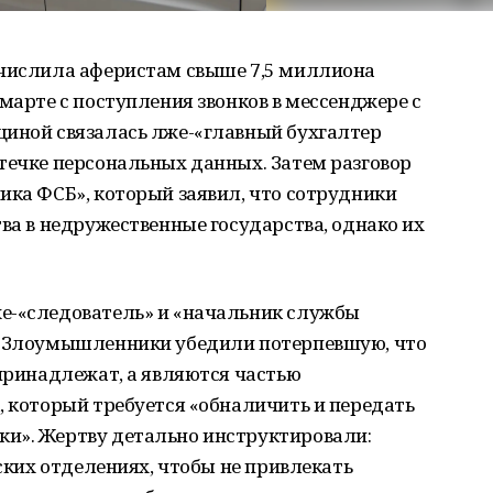
ечислила аферистам свыше 7,5 миллиона
марте с поступления звонков в мессенджере с
щиной связалась лже-«главный бухгалтер
течке персональных данных. Затем разговор
ика ФСБ», который заявил, что сотрудники
тва в недружественные государства, однако их
е-«следователь» и «начальник службы
. Злоумышленники убедили потерпевшую, что
 принадлежат, а являются частью
, который требуется «обналичить и передать
и». Жертву детально инструктировали:
вских отделениях, чтобы не привлекать