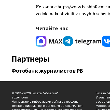
Источник: https://www.bashinform.ru/
vodokanala-obvinili-v-novyh-hischen
Читайте нас
Партнеры
Фотобанк журналистов РБ
© 2015-2026 Газета "Абзелил"
Газета "
abzelil.com
Управлен
Копирование информации сайта разрешено
сфере св
только с письменного согласия редакции. При
массовых
перепечатке или цитировании ссылка на
сайт
Башкорто