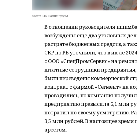
Фото:
ИА Башинформ
В отношении руководителя ишимб
возбуждены еще два уголовных дел
растрате бюджетных средств, а так
СКР по РБ уточнили, что в июле 20
с ООО «СпецПромСервис» на ремонт
штатные сотрудники предприятия,
были переведены коммерческой стру
контракт с фирмой «Сегмент» на ас
проводились, но компания получил
предприятию превысила 6,1 млн ру
потратил по своему усмотрению. Р
3,5 млн рублей. В настоящее врем
арестом.