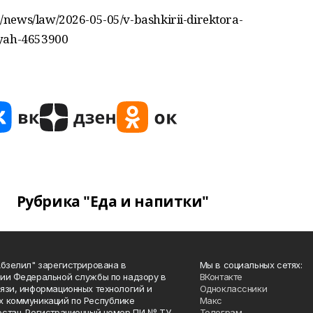
news/law/2026-05-05/v-bashkirii-direktora-
iyah-4653900
Рубрика "Еда и напитки"
Абзелил" зарегистрирована в
Мы в социальных сетях:
ии Федеральной службы по надзору в
ВКонтакте
язи, информационных технологий и
Одноклассники
 коммуникаций по Республике
Макс
стан. Регистрационный номер ПИ № ТУ
Телеграм