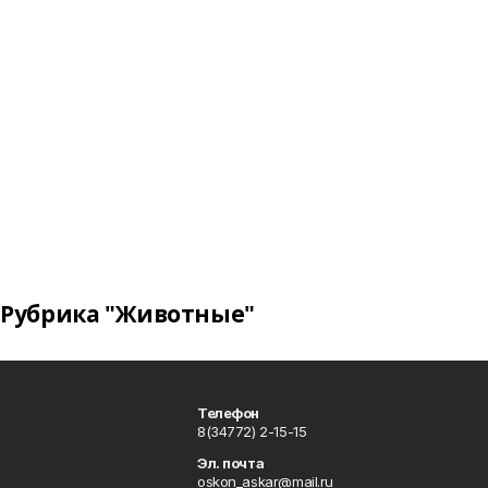
Рубрика "Животные"
Телефон
8(34772) 2-15-15
Эл. почта
oskon_askar@mail.ru