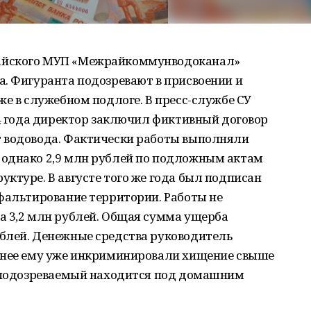
айского МУП «Межрайкоммунводоканал»
а. Фигуранта подозревают в присвоении и
же в служебном подлоге. В пресс-службе СУ
24 года директор заключил фиктивный договор
 водовода. Фактически работы выполняли
 однако 2,9 млн рублей по подложным актам
ктуре. В августе того же года был подписан
фальтирование территории. Работы не
а 3,2 млн рублей. Общая сумма ущерба
блей. Денежные средства руководитель
анее ему уже инкриминировали хищение свыше
я подозреваемый находится под домашним