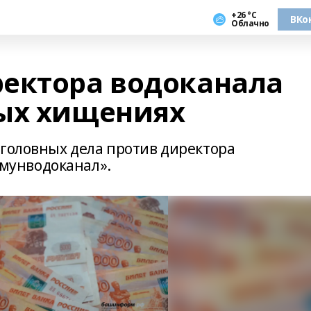
+26 °С
ВКо
Облачно
ектора водоканала
ых хищениях
уголовных дела против директора
мунводоканал».