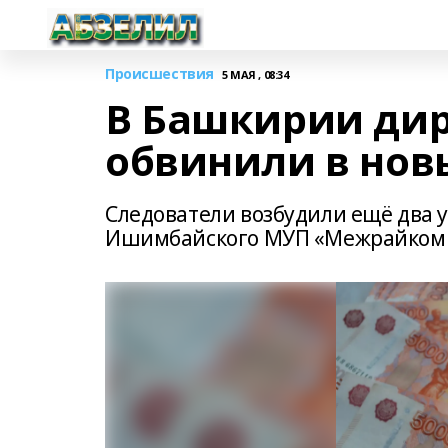
Происшествия
5 МАЯ , 08:34
В Башкирии дир
обвинили в нов
Следователи возбудили ещё два 
Ишимбайского МУП «Межрайком