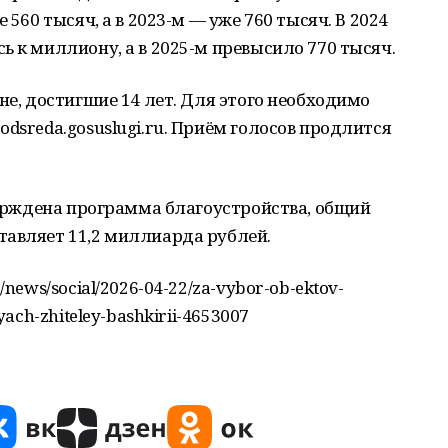
 560 тысяч, а в 2023-м — уже 760 тысяч. В 2024
ь к миллиону, а в 2025-м превысило 770 тысяч.
не, достигшие 14 лет. Для этого необходимо
dsreda.gosuslugi.ru. Приём голосов продлится
тверждена программа благоустройства, общий
тавляет 11,2 миллиарда рублей.
news/social/2026-04-22/za-vybor-ob-ektov-
yach-zhiteley-bashkirii-4653007