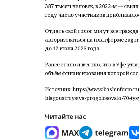
387 тысяч человек, в 2022-м — свыше
году число участников приблизилос
Отдать свой голос могут все гражда
авторизоваться на платформе zagoro
до 12 июня 2026 года.
Ранее стало известно, что в Уфе у
объём финансирования которой сос
Источник: https://www.bashinform.ru/
blagoustroystva-progolosovalo-70-tys
Читайте нас