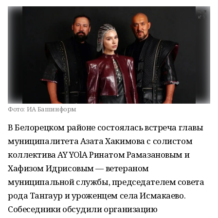
Фото:
ИА Башинформ
В Белорецком районе состоялась встреча главы
муниципалитета Азата Хакимова с солистом
коллектива AY YOlA Ринатом Рамазановым и
Хафизом Идрисовым — ветераном
муниципальной службы, председателем совета
рода Тангаур и уроженцем села Исмакаево.
Собеседники обсудили организацию