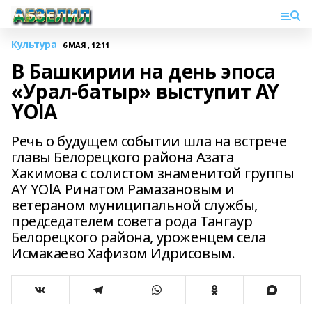
Культура
6 МАЯ , 12:11
В Башкирии на день эпоса
«Урал-батыр» выступит AY
YOlA
Речь о будущем событии шла на встрече
главы Белорецкого района Азата
Хакимова с солистом знаменитой группы
AY YOlA Ринатом Рамазановым и
ветераном муниципальной службы,
председателем совета рода Тангаур
Белорецкого района, уроженцем села
Исмакаево Хафизом Идрисовым.