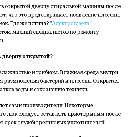
ять открытой дверцу стиральной машины после
т, что это предотвращает появление плесени,
к. Где же истина? "
Электрогазета"
четом мнений специалистов по ремонту
и.
ь дверцу открытой?
с влажностью и грибком. Влажная среда внутри
ля размножения бактерий и плесени. Открытая
атков воды и сохранению техники.
уют сами производители. Некоторые
что люк следует оставлять приоткрытым после
ает срок службы резиновых уплотнителей.