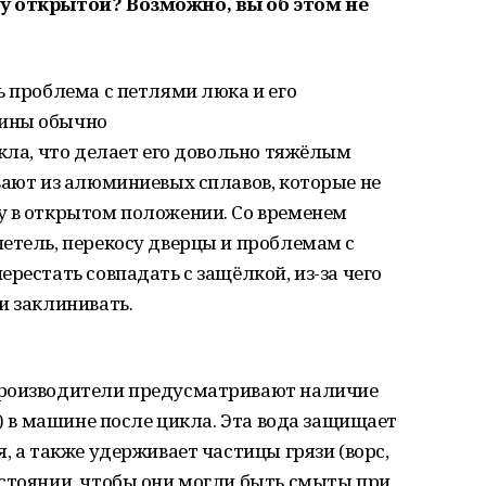
у открытой? Возможно, вы об этом не
ь проблема с петлями люка и его
шины обычно
екла, что делает его довольно тяжёлым
вают из алюминиевых сплавов, которые не
у в открытом положении. Со временем
етель, перекосу дверцы и проблемам с
рестать совпадать с защёлкой, из-за чего
и заклинивать.
Производители предусматривают наличие
в) в машине после цикла. Эта вода защищает
, а также удерживает частицы грязи (ворс,
остоянии, чтобы они могли быть смыты при