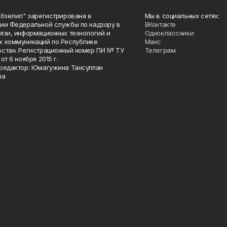
Абзелил" зарегистрирована в
Мы в социальных сетях:
ии Федеральной службы по надзору в
ВКонтакте
язи, информационных технологий и
Одноклассники
 коммуникаций по Республике
Макс
стан. Регистрационный номер ПИ № ТУ
Телеграм
от 6 ноября 2015 г.
редактор: Юмагужина Тансулпан
на