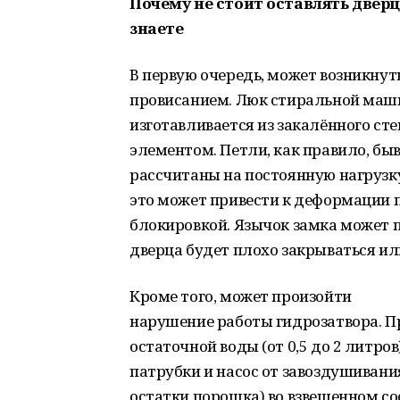
Почему не стоит оставлять дверц
знаете
В первую очередь, может возникнут
провисанием. Люк стиральной ма
изготавливается из закалённого ст
элементом. Петли, как правило, бы
рассчитаны на постоянную нагрузк
это может привести к деформации п
блокировкой. Язычок замка может пе
дверца будет плохо закрываться ил
Кроме того, может произойти
нарушение работы гидрозатвора. 
остаточной воды (от 0,5 до 2 литро
патрубки и насос от завоздушивания
остатки порошка) во взвешенном с