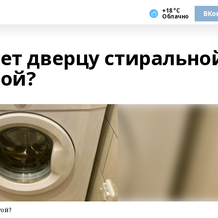
+18 °С
ВКо
Облачно
нет дверцу стирально
ой?
той?