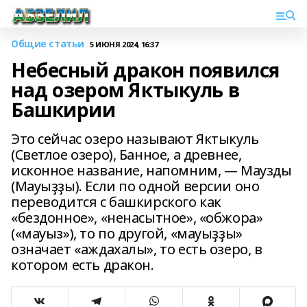
Общие статьи
5 ИЮНЯ 2024, 16:37
Небесный дракон появился
над озером Яктыкуль в
Башкирии
Это сейчас озеро называют Яктыкуль
(Светлое озеро), Банное, а древнее,
исконное название, напомним, — Маузды
(Мауыҙҙы). Если по одной версии оно
переводится с башкирского как
«бездонное», «ненасытное», «обжора»
(«мауыз»), то по другой, «мауыҙҙы»
означает «аждахалы», то есть озеро, в
котором есть дракон.