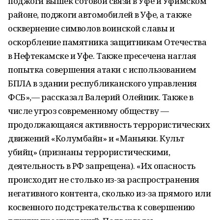
поджоги вышек сотовой связи в Уфе и Уфимском
районе, поджоги автомобилей в Уфе, а также
осквернение символов воинской славы и
оскорбление памятника защитникам Отечества
в Нефтекамске и Уфе. Также пресечена ​​наглая
попытка совершения атаки с использованием
БПЛА в здании республиканского управления
ФСБ»,— рассказал Валерий Олейник. Также в
числе угроз современному обществу —
продолжающаяся активность террористических
движений «Колумбайн» и «Маньяки. Культ
убийц» (признаны террористическими,
деятельность в РФ запрещена). «Их опасность
происходит не столько из-за распространения
негативного контента, сколько из-за прямого или
косвенного подстрекательства к совершению