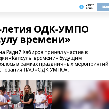
+29 °С
ВКо
Ясно
0-летия ОДК-УМПО
улу времени»
на Радий Хабиров принял участие в
дки «Капсулы времени» будущим
оялось в рамках праздничных мероприятий
основания ПАО «ОДК-УМПО».