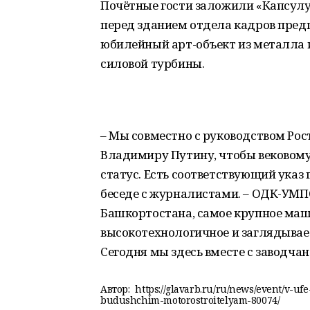
Почётные гости заложили «Капсулу
перед зданием отдела кадров предп
юбилейный арт-объект из металла 
силовой турбины.
– Мы совместно с руководством Рос
Владимиру Путину, чтобы вековом
статус. Есть соответствующий указ 
беседе с журналистами. – ОДК-УМ
Башкортостана, самое крупное маш
высокотехнологичное и заглядывает
Сегодня мы здесь вместе с заводча
Автор:
https://glavarb.ru/ru/news/event/v-u
budushchim-motorostroitelyam-80074/