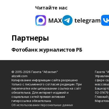
Читайте нас
Партнеры
Фотобанк журналистов РБ
© 2015-2026 Газета "Абзелил"
Газета "
abzelil.com
Управлен
Копирование информации сайта разрешено
сфере св
только с письменного согласия редакции. При
массовых
перепечатке или цитировании ссылка на
сайт
Башкорто
обязательна. Для интернет-изданий и
02-01479 
социальных сетей прямая активная
Главный 
гиперссылка обязательна.
Маратов
Об использовании персональных данных