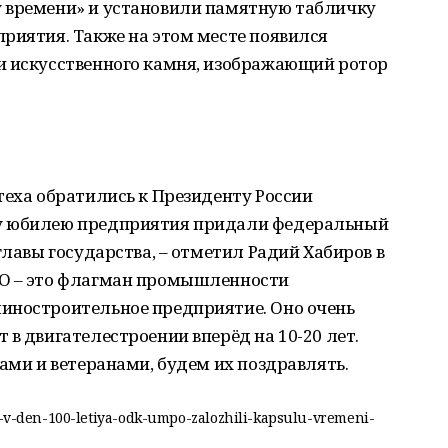
 времени» и установили памятную табличку
риятия. Также на этом месте появился
и искусственного камня, изображающий ротор
теха обратились к Президенту России
у юбилею предприятия придали федеральный
главы государства, – отметил Радий Хабиров в
ПО – это флагман промышленности
иностроительное предприятие. Оно очень
 в двигателестроении вперёд на 10-20 лет.
нами и ветеранами, будем их поздравлять.
fe-v-den-100-letiya-odk-umpo-zalozhili-kapsulu-vremeni-