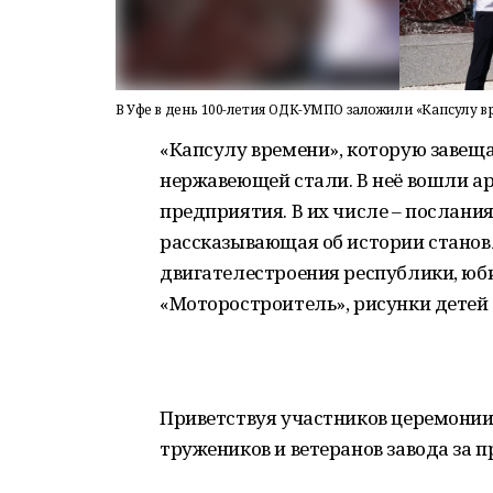
В Уфе в день 100-летия ОДК-УМПО заложили «Капсулу 
«Капсулу времени», которую завещаю
нержавеющей стали. В неё вошли а
предприятия. В их числе – послани
рассказывающая об истории станов
двигателестроения республики, юб
«Моторостроитель», рисунки детей 
Приветствуя участников церемонии
тружеников и ветеранов завода за 