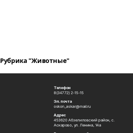
Рубрика "Животные"
Телефон
8(34772) 2-15-15
Эл. почта
oskon_askar@mail.ru
Адрес
453620 Абзелиловский район, с.
Аскарово, ул. Ленина, 14а