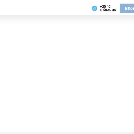
+25 °С
ВКо
Облачно