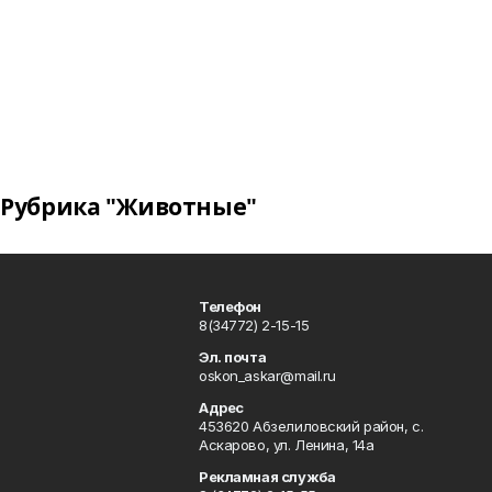
Рубрика "Животные"
Телефон
8(34772) 2-15-15
Эл. почта
oskon_askar@mail.ru
Адрес
453620 Абзелиловский район, с.
Аскарово, ул. Ленина, 14а
Рекламная служба