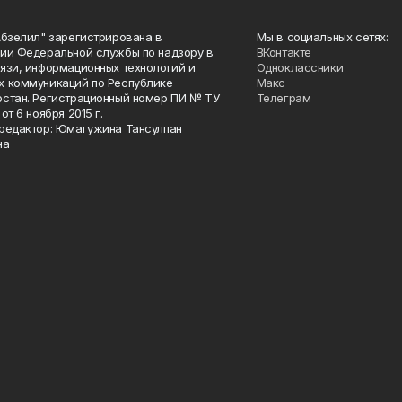
Абзелил" зарегистрирована в
Мы в социальных сетях:
ии Федеральной службы по надзору в
ВКонтакте
язи, информационных технологий и
Одноклассники
 коммуникаций по Республике
Макс
стан. Регистрационный номер ПИ № ТУ
Телеграм
от 6 ноября 2015 г.
редактор: Юмагужина Тансулпан
на