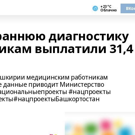
+23 °С
ВКо
Облачно
раннюю диагностику
икам выплатили 31,4
Башкирии медицинским работникам
ие данные приводит Министерство
национальныепроекты #нацпроекты
екты#нацпроектыБашкортостан