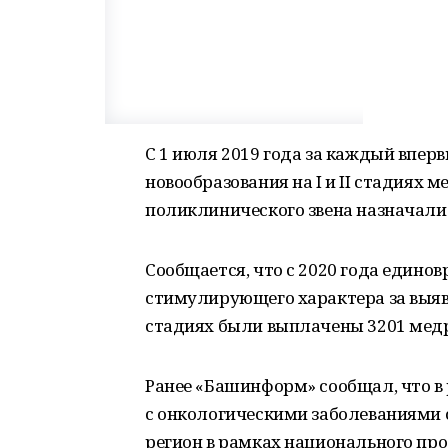
С 1 июля 2019 года за каждый впер
новообразования на I и II стадиях
поликлинического звена назначали
Сообщается, что с 2020 года един
стимулирующего характера за выяв
стадиях были выплачены 3201 мед
Ранее «Башинформ» сообщал, что в
с онкологическими заболеваниями со
регион в рамках национального прое