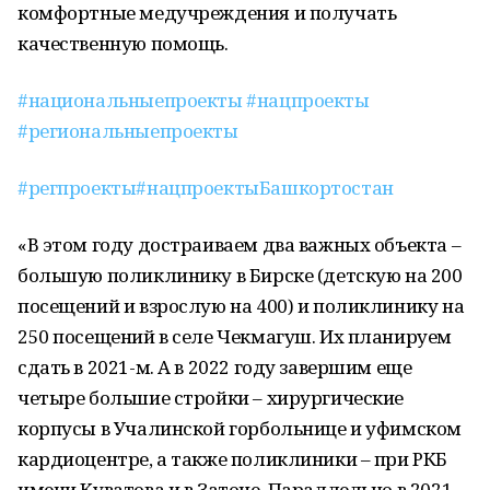
комфортные медучреждения и получать
качественную помощь.
#национальныепроекты
#нацпроекты
#региональныепроекты
#регпроекты
#нацпроектыБашкортостан
«В этом году достраиваем два важных объекта –
большую поликлинику в Бирске (детскую на 200
посещений и взрослую на 400) и поликлинику на
250 посещений в селе Чекмагуш. Их планируем
сдать в 2021-м. А в 2022 году завершим еще
четыре большие стройки – хирургические
корпусы в Учалинской горбольнице и уфимском
кардиоцентре, а также поликлиники – при РКБ
имени Куватова и в Затоне. Параллельно в 2021-