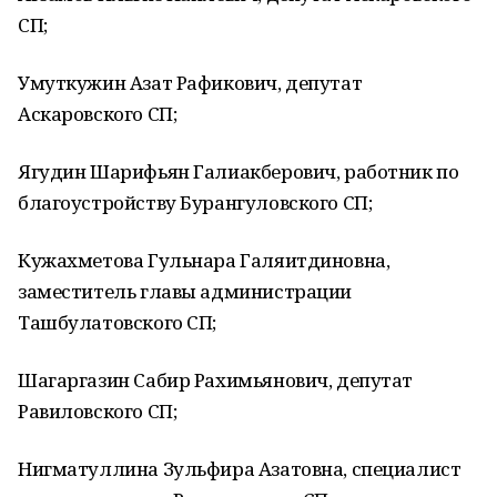
СП;
Умуткужин Азат Рафикович, депутат
Аскаровского СП;
Ягудин Шарифьян Галиакберович, работник по
благоустройству Бурангуловского СП;
Кужахметова Гульнара Галяитдиновна,
заместитель главы администрации
Ташбулатовского СП;
Шагаргазин Сабир Рахимьянович, депутат
Равиловского СП;
Нигматуллина Зульфира Азатовна, специалист