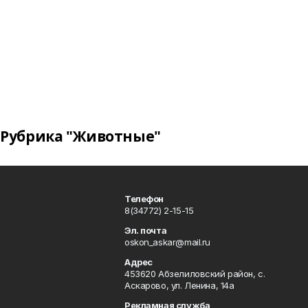
Рубрика "Животные"
Телефон
8(34772) 2-15-15
Эл. почта
oskon_askar@mail.ru
Адрес
453620 Абзелиловский район, с.
Аскарово, ул. Ленина, 14а
Рекламная служба