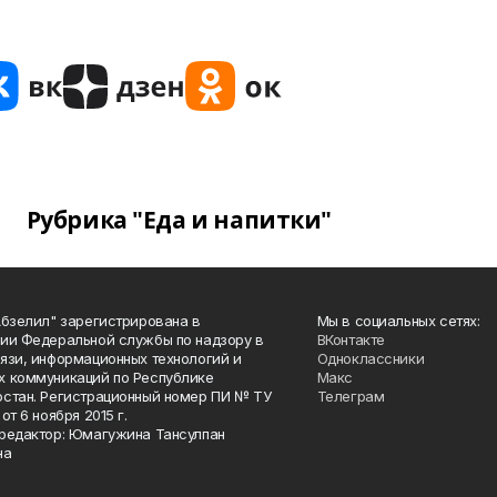
Рубрика "Еда и напитки"
Абзелил" зарегистрирована в
Мы в социальных сетях:
ии Федеральной службы по надзору в
ВКонтакте
язи, информационных технологий и
Одноклассники
 коммуникаций по Республике
Макс
стан. Регистрационный номер ПИ № ТУ
Телеграм
от 6 ноября 2015 г.
редактор: Юмагужина Тансулпан
на