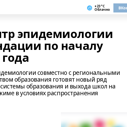
+23 °С
ВКо
Облачно
нтр эпидемиологии
ндации по началу
 года
идемиологии совместно с региональными
вом образования готовят новый ряд
 системы образования и выхода школ на
ежиме в условиях распространения