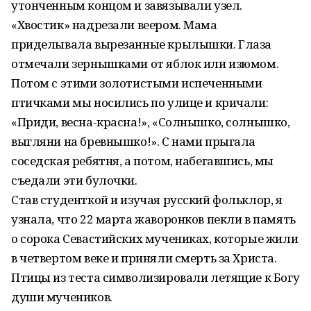
утонченным концом и завязывали узел.
«Хвостик» надрезали веером. Мама
приделывала вырезанные крылышки. Глаза
отмечали зернышками от яблок или изюмом.
Потом с этими золотистыми испеченными
птичками мы носились по улице и кричали:
«Приди, весна-красна!», «Солнышко, солнышко,
выгляни на бревнышко!». С нами прыгала
соседская ребятня, а потом, набегавшись, мы
съедали эти булочки.
Став студенткой и изучая русский фольклор, я
узнала, что 22 марта жаворонков пекли в память
о сорока Севастийских мучениках, которые жили
в четвертом веке и приняли смерть за Христа.
Птицы из теста символизировали летящие к Богу
души мучеников.