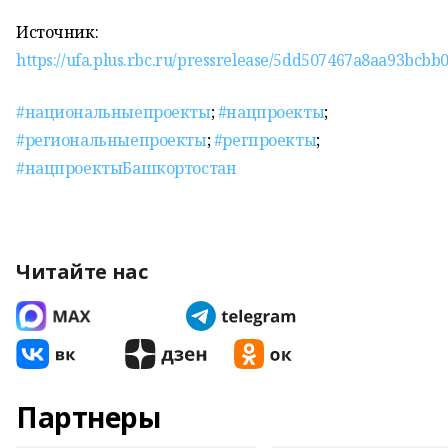
Источник:
https://ufa.plus.rbc.ru/pressrelease/5dd507467a8aa93bcbb
#национальныепроекты
;
#нацпроекты
;
#региональныепроекты
;
#регпроекты
;
#нацпроектыБашкортостан
Читайте нас
Партнеры