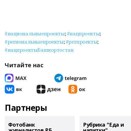
#национальныепроекты
;
#нацпроекты
;
#региональныепроекты
;
#регпроекты
;
#нацпроектыБашкортостан
Читайте нас
Партнеры
Фотобанк
Рубрика "Еда и
журналистов РБ
напитки"