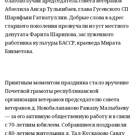
благополучия председатель совета ветеранов
Абзелила Ансар Тулькибаев, глава Гусевского СП
Шарифьян Гатиатуллин. Добрые слова в адрес
старшего поколения прозвучали из уст местного
депутата Фарита Шарипова, заслуженного
работника культуры БАССР, краеведа Мирата
Бикметова.
Приятным моментом праздника стало вручение
Почетной грамоты республиканской
организации ветеранов председателю совета
ветеранов д. Новобалапаново Ражапу Малыбаеву
— за его активную общественную работу и в связи
с 70-летним юбилеем. Собравшиеся поздравили
с 80-летием жительниц д. Тал-Кускарово Савду