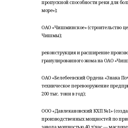
пропускной способности реки для боль
море»);
ОАО «Чишминское» (строительство це
Чишмы);
реконструкция и расширение произв
гранулированного жома на ОАО «Чиш
ОАО «Белебеевский Ордена «Знака По
техническое перевооружение предпри
200 тыс. тонн в год);
ООО «Давлекановский КХП №1» (созда
производственных мощностей по прие
завода мощностью 40 т/час — маслоце