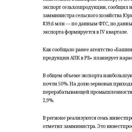
экспорт сельхозпродукции, сообщил 
замминистра сельского хозяйства Юри
$39,6 млн — по данным ФТС, по данн
экспорта формируется в IV квартале.
Как сообщало ранее агентство «Баши
продукции АПК в РБ» планирует нараст
В общем объеме экспорта наибольшу
почти 50%. На долю зерновых приход
перерабатывающей промышленности 
2,9%.
В регионе реализуются семь инвестпр
отметил замминистра. Это инвестпро