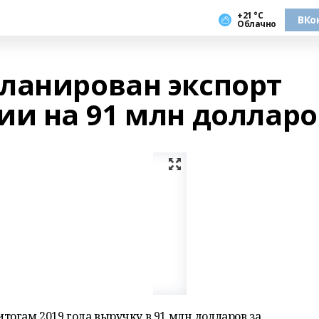
+21 °С
ВКо
Облачно
ланирован экспорт
ии на 91 млн долларо
огам 2019 года выручку в 91 млн долларов за