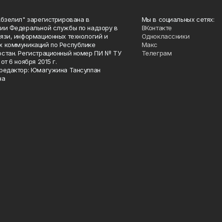
Абзелил" зарегистрирована в
Мы в социальных сетях:
ии Федеральной службы по надзору в
ВКонтакте
язи, информационных технологий и
Одноклассники
 коммуникаций по Республике
Макс
стан. Регистрационный номер ПИ № ТУ
Телеграм
от 6 ноября 2015 г.
редактор: Юмагужина Тансулпан
на