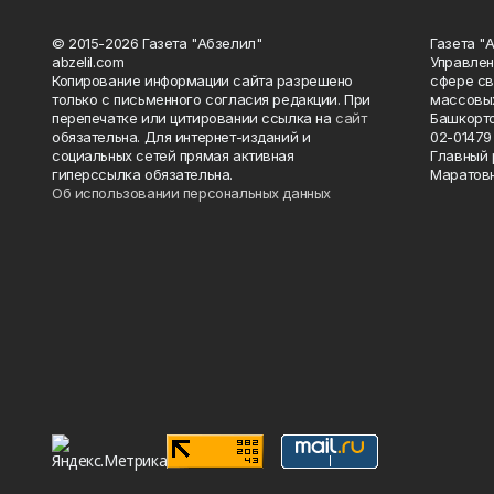
© 2015-2026 Газета "Абзелил"
Газета "
abzelil.com
Управлен
Копирование информации сайта разрешено
сфере св
только с письменного согласия редакции. При
массовых
перепечатке или цитировании ссылка на
сайт
Башкорто
обязательна. Для интернет-изданий и
02-01479 
социальных сетей прямая активная
Главный 
гиперссылка обязательна.
Маратов
Об использовании персональных данных