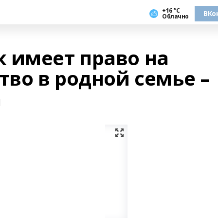
+16 °С
ВКо
Облачно
 имеет право на
тво в родной семье –
а