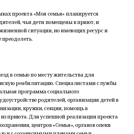
мках проекта «Моя семья» планируется
дителей, чьи дети помещены в приют, и
 жизненной ситуации, но имеющих ресурс и
 преодолеть.
езд в семью по месту жительства для
инскую реабилитацию. Специалистами службы
альная программа социального
удоустройстве родителей, организация детей в
изации, кружки, секции, помощь в
 из приюта. Для успешной реализации проекта
охранения, центров «Семья», органов опеки
ью и с созависимыми членами семьи.