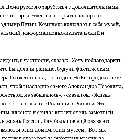
ния Дома русского зарубежья с дополнительными
ства, торжественное открытие которого
Владимир Путин. Комплекс включает в себя музей,
ательский, информационно-издательский и
идент, в частности, сказал: «Хочу поблагодарить
То, что Вы делали раньше, будучи фактическим
пера Солженицына, – это одно. Но Вы продолжаете
али, чтобы наследие самого Александра Исаевича,
рчеством, не забывалось», - сказал он. - Жизнь
но была связана с Родиной, с Россией. Эта
ины, вносила и сейчас вносит очень заметный
, в жизнь России…Вам большое ещё раз за это
анимаются этим домом, этим музеем…Вот мы
 человек оказалось за рубежами России, за