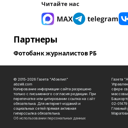
Читайте нас
Партнеры
Фотобанк журналистов РБ
© 2015-2026 Газета "Абзелил"
Газета "
abzelil.com
Управлен
Копирование информации сайта разрешено
сфере св
только с письменного согласия редакции. При
массовых
перепечатке или цитировании ссылка на
сайт
Башкорто
обязательна. Для интернет-изданий и
02-01479 
социальных сетей прямая активная
Главный 
гиперссылка обязательна.
Маратов
Об использовании персональных данных