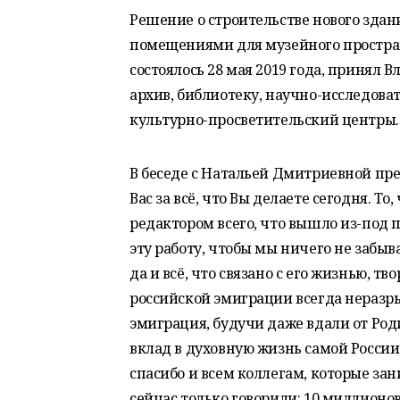
Решение о строительстве нового зда
помещениями для музейного простран
состоялось 28 мая 2019 года, принял 
архив, библиотеку, научно-исследов
культурно-просветительский центры.
В беседе с Натальей Дмитриевной през
Вас за всё, что Вы делаете сегодня. 
редактором всего, что вышло из-под 
эту работу, чтобы мы ничего не забыв
да и всё, что связано с его жизнью, тво
российской эмиграции всегда неразрыв
эмиграция, будучи даже вдали от Род
вклад в духовную жизнь самой России
спасибо и всем коллегам, которые з
сейчас только говорили: 10 миллионов