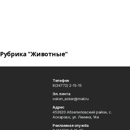
Рубрика "Животные"
Телефон
8(34772) 2-15-15
Эл. почта
oskon_askar@mail.ru
Адрес
453620 Абзелиловский район, с.
Аскарово, ул. Ленина, 14а
Рекламная служба