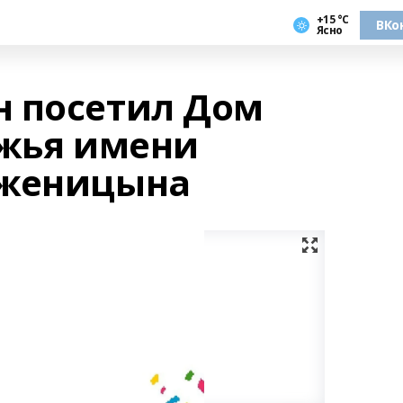
+15 °С
ВКо
Ясно
 посетил Дом
ежья имени
лженицына