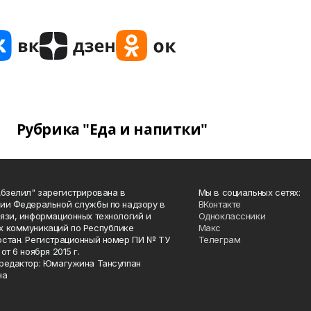
Рубрика "Еда и напитки"
Абзелил" зарегистрирована в
Мы в социальных сетях:
ии Федеральной службы по надзору в
ВКонтакте
язи, информационных технологий и
Одноклассники
 коммуникаций по Республике
Макс
стан. Регистрационный номер ПИ № ТУ
Телеграм
от 6 ноября 2015 г.
редактор: Юмагужина Тансулпан
на