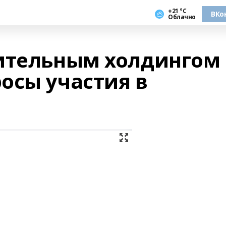
+21 °С
ВКо
Облачно
ительным холдингом
осы участия в