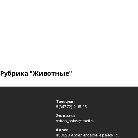
Рубрика "Животные"
Телефон
8(34772) 2-15-15
Эл. почта
oskon_askar@mail.ru
Адрес
453620 Абзелиловский район, с.