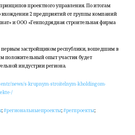
принципов проектного управления. По итогам
о вхождении 2 предприятий от группы компаний
нат» и ООО «Генподрядная строительная фирма
ет первым застройщиком республики, вошедшим в
ем положительный опыт участия будет
тельной индустрии региона.
-tsentr/news/s-krupnym-stroitelnym-kholdingom-
ekte-/
ы
;
#региональныепроекты
;
#регпроекты
;