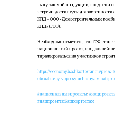
выпускаемой продукции, внедрению 
встречи достигнуты договоренности 
КПД – ООО «Домостроительный комби
КПД» (ГСФ).
Необходимо отметить, что ГСФ стан
национальный проект, и в дальнейш
тиражироваться на участников строи
https://economy.bashkortostan.ru/press
obsuzhdeny-voprosy-uchastiya-v-natspro
#национальныепроекты
;
#нацпроект
#нацпроектыБашкортостан