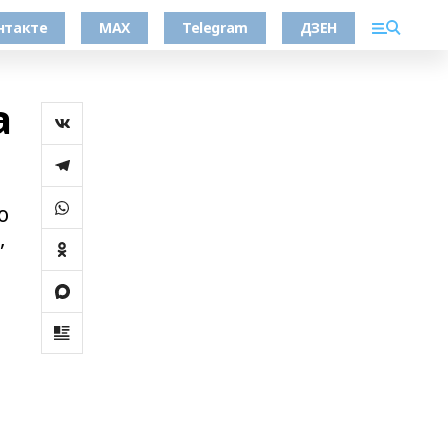
нтакте
MAX
Telegram
ДЗЕН
а
о
,