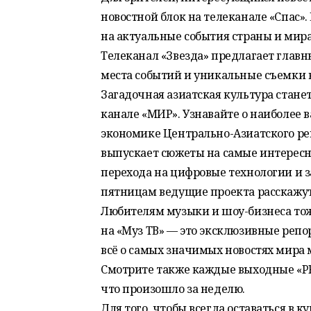
новостной блок на телеканале «Спас»
на актуальные события страны и мира
Телеканал «Звезда» предлагает главн
места событий и уникальные съемки 
Загадочная азиатская культура станет
канале «МИР». Узнавайте о наиболее 
экономике Центрально-Азиатского ре
выпускает сюжеты на самые интересн
перехода на цифровые технологии и з
пятницам ведущие проекта расскажут
Любителям музыки и шоу-бизнеса тоже
на «Муз ТВ» — это эксклюзивные реп
всё о самых значимых новостях мира м
Смотрите также каждые выходные «PRO
что произошло за неделю.
Для того, чтобы всегда оставаться в 