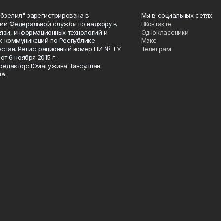
Абзелил" зарегистрирована в
Мы в социальных сетях:
ии Федеральной службы по надзору в
ВКонтакте
язи, информационных технологий и
Одноклассники
 коммуникаций по Республике
Макс
стан. Регистрационный номер ПИ № ТУ
Телеграм
от 6 ноября 2015 г.
редактор: Юмагужина Тансулпан
на