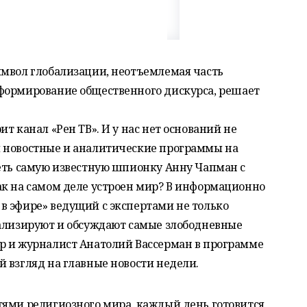
имвол глобализации, неотъемлемая часть
формирование общественного дискурса, решает
т канал «Рен ТВ». И у нас нет оснований не
 новостные и аналитические программы на
деть самую известную шпионку Анну Чапман с
ак на самом деле устроен мир? В информационно
в эфире» ведущий с экспертами не только
нализируют и обсуждают самые злободневные
р и журналист Анатолий Вассерман в программе
 взгляд на главные новости недели.
тями религиозного мира, каждый день готовится