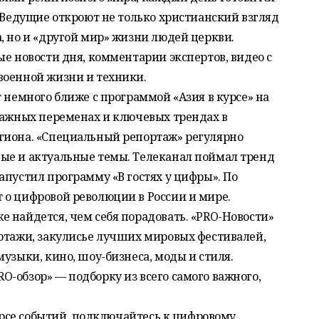
. Ведущие откроют не только христианский взгляд
, но и «другой мир» жизни людей церкви.
ые новости дня, комментарии экспертов, видео с
военной жизни и техники.
 немного ближе с программой «Азия в курсе» на
важных переменах и ключевых трендах в
гиона. «Специальный репортаж» регулярно
ые и актуальные темы. Телеканал поймал тренд
апустил программу «В гостях у цифры». По
 о цифровой революции в России и мире.
 найдется, чем себя порадовать. «PRO-Новости»
ортажи, закулисье лучших мировых фестивалей,
узыки, кино, шоу-бизнеса, моды и стиля.
-обзор» — подборку из всего самого важного,
курсе событий, подключайтесь к цифровому