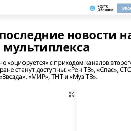
+23 °С
ВКо
Облачно
– последние новости н
о мультиплекса
но «оцифруется» с приходом каналов второг
ране станут доступны: «Рен ТВ», «Спас», СТС
«Звезда», «МИР», ТНТ и «Муз ТВ».