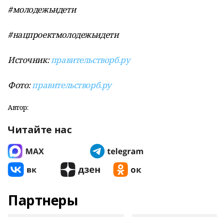
#молодежьидети
#нацпроектмолодежьидети
Источник:
правительстворб.ру
Фото:
правительстворб.ру
Автор:
Читайте нас
Партнеры