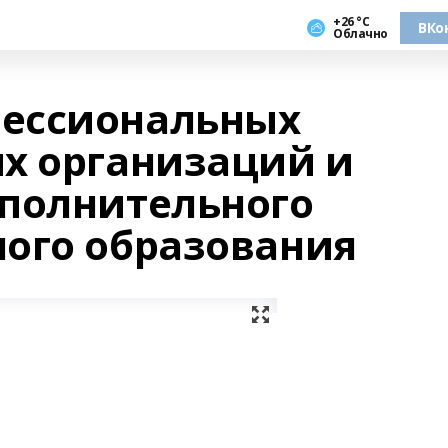
+26 °С
ВКо
Облачно
ессиональных
х организаций и
полнительного
ого образования