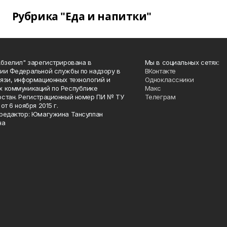
Рубрика "Еда и напитки"
Абзелил" зарегистрирована в
Мы в социальных сетях:
ии Федеральной службы по надзору в
ВКонтакте
язи, информационных технологий и
Одноклассники
 коммуникаций по Республике
Макс
стан. Регистрационный номер ПИ № ТУ
Телеграм
от 6 ноября 2015 г.
редактор: Юмагужина Тансулпан
на