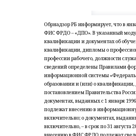
Обрнадзор РБ информирует, что в янв
ФИС ФРДО – «ДПО». В указанный моду
квалификации и документах об обуче
квалификации, дипломы о профессион
профессии рабочего, должности служ
сведений определены Правилами фор
информационной системы «Федеральн
образовании и (или) о квалификации
постановлением Правительства Россий
документах, выданных с 1 января 1996
подлежат внесению в информационную 
включительно; о документах, выданных
включительно, – в срок по 31 августа
внесению в ФИС ФРДО подлежат сведен