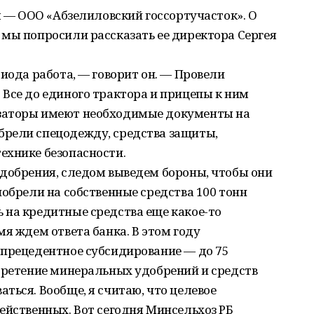
ля — ООО «Абзелиловский госсортучасток». О
мы попросили рассказать ее директора Сергея
иода работа, — говорит он. — Провели
Все до единого трактора и прицепы к ним
заторы имеют необходимые документы на
рели спецодежду, средства защиты,
ехнике безопасности.
удобрения, следом выведем бороны, чтобы они
иобрели на собственные средства 100 тонн
 на кредитные средства еще какое-то
мя ждем ответа банка. В этом году
спрецедентное субсидирование — до 75
обретение минеральных удобрений и средств
ться. Вообще, я считаю, что целевое
ейственных. Вот сегодня Минсельхоз РБ