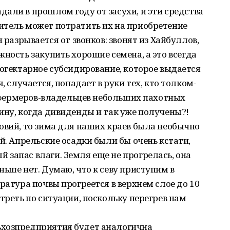
али в прошлом году от засухи, и эти средства
итель может потратить их на приобретение
 разрывается от звонков: звонят из Хайбуллов,
ность закупить хорошие семена, а это всегда
погектарное субсидирование, которое выдается
, случается, попадает в руки тех, кто толком-
ся фермеров-владельцев небольших пахотных
ину, когда дивиденды и так уже получены?!
овий, то зима для наших краев была необычно
й. Апрельские осадки были бы очень кстати,
запас влаги. Земля еще не прогрелась, она
ньше нет. Думаю, что к севу приступим в
ратура почвы прогреется в верхнем слое до 10
треть по ситуации, поскольку перегрев нам
ьхозпредприятия будет аналогична