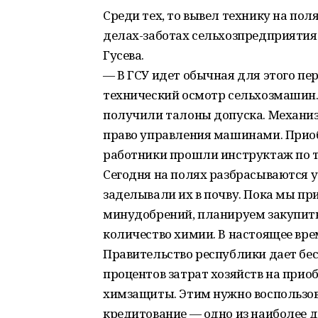
Среди тех, то вывел технику на по
делах-заботах сельхозпредприятия 
Гусева.
— В ГСУ идет обычная для этого пер
технический осмотр сельхозмашин. 
получили талоны допуска. Механи
право управления машинами. Приоб
работники прошли инструктаж по т
Сегодня на полях разбрасываются 
заделывали их в почву. Пока мы пр
минудобрений, планируем закупить
количество химии. В настоящее вре
Правительство республики дает бе
процентов затрат хозяйств на при
химзащиты. Этим нужно воспользова
кредитование — одно из наиболее д