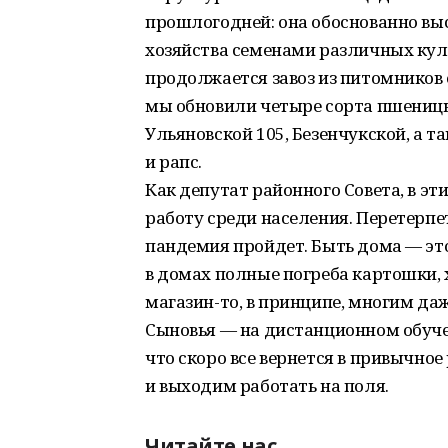
прошлогодней: она обоснованно вы
хозяйства семенами различных куль
продолжается завоз из питомников
мы обновили четыре сорта пшеницы
Ульяновской 105, Безенчукской, а 
и рапс.
Как депутат районного Совета, в э
работу среди населения. Перетерпе
пандемия пройдет. Быть дома — это
в домах полные погреба картошки,
магазин-то, в принципе, многим даж
Сыновья — на дистанционном обучени
что скоро все вернется в привычное
и выходим работать на поля.
Читайте нас