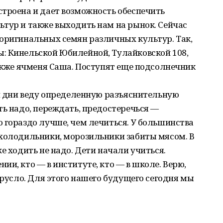
строена и дает возможность обеспечить
тур и также выходить нам на рынок. Сейчас
 оригинальных семян различных культур. Так,
: Кинельской Юбилейной, Тулайковской 108,
также ячменя Саша. Поступят еще подсолнечник
ти дни веду определенную разъяснительную
ть надо, переждать, предостеречься —
 гораздо лучше, чем лечиться. У большинства
 холодильники, морозильники забиты мясом. В
е ходить не надо. Дети начали учиться.
и, кто — в институте, кто — в школе. Верю,
 русло. Для этого нашего будущего сегодня мы