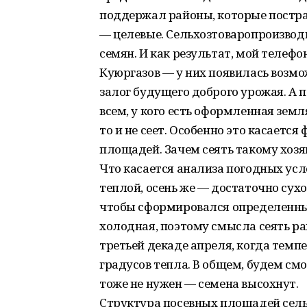
поддержал районы, которые пострад
— целевые. Сельхозтоваропроизвод
семян. И как результат, мой телефон
Куюргазов — у них появилась возмож
залог будущего доброго урожая. А 
всем, у кого есть оформленная земля
то и не сеет. Особенно это касает
площадей. Зачем сеять такому хозя
Что касается анализа погодных усл
теплой, осень же — достаточно сухо
чтобы сформировался определенный 
холодная, поэтому смысла сеять ра
третьей декаде апреля, когда темпе
градусов тепла. В общем, будем смо
тоже не нужен — семена высохнут.
Структура посевных площадей сел