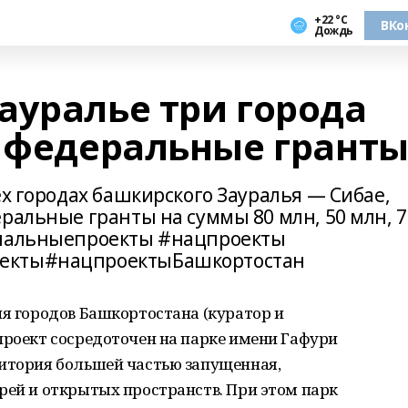
+22 °С
ВКо
Дождь
ауралье три города
а федеральные грант
ех городах башкирского Зауралья — Сибае,
ральные гранты на суммы 80 млн, 50 млн, 7
ональныепроекты #нацпроекты
оекты#нацпроектыБашкортостан
ия городов Башкортостана (куратор и
проект сосредоточен на парке имени Гафури
ритория большей частью запущенная,
рей и открытых пространств. При этом парк