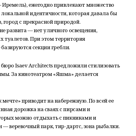
 Иремель), ежегодно привлекают множество
в локальной идентичности, которая давала бы
, город с прекрасной природой.
е развита — нет уличного освещения,
 туалетов. При этом территория
е базируются секции гребли.
 бюро Isaev Architects предложили стилизовать
шмы. За кинотеатром «Яшма» делается
 мечте» приводит на набережную. По всей ее
нная дорожка на сваях с пирсами и
торых можно отдыхать с пикниками и
и — веревочный парк, тир-дартс, зона рыбалки.