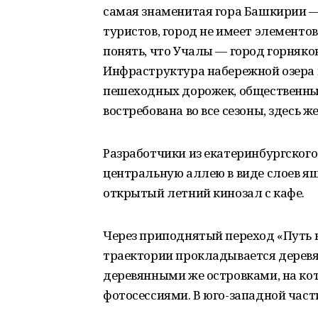
самая знаменитая гора Башкирии —
туристов, город не имеет элементо
понять, что Учалы — город горняков
Инфраструктура набережной озера н
пешеходных дорожек, общественных
востребована во все сезоны, здесь ж
Разработчики из екатеринбургского
центральную аллею в виде слоев я
открытый летний кинозал с кафе.
Через приподнятый переход «Путь к
траектории прокладывается деревя
деревянными же островками, на ко
фотосессиями. В юго-западной част