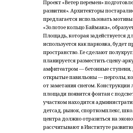
Проект «Ветер перемен» подготовл
развития». Архитекторы постарали
предлагается использовать мотивы
«Золотое кольцо Баймака», образу
Площадь, которая задействуется дл
используется как парковка, будет 
пространство. Ее сделают полукругл
планируется разместить сцену-арку
амфитеатром — бетонные ступени, 
открытые павильоны — перголы, ко
от заметания снегом. Конструкции 
площади появится фонтан с подсве
участком находится административ
детсад, рынок, спорткомплекс, шко
центра должно отразиться на эконо
рассчитывают в Институте развития