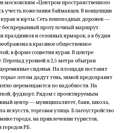
ен московским «Центром пространственного
сь учесть пожелания баймакцев. В концепции
 курая и юрты. Сеть пешеходных дорожек —
ет беспрерывный прогулочный маршрут.
я праздников и сезонных ярмарок, а в будни
преображена в красивое общественное
ой, в форме соцветия курая. В центре
. Перепад уровней в 2,5 метра обыгран
деревянные сиденья. На площади поставят
торые летом дадут тень, зимой предохранят
легко перемещаются по надобности. На
ткой, фудкорт. Рядом с проектируемым
ный центр — муниципалитет, банк, школа,
ла искусств, торговая улица. Благоустройство
мике города, на привлечении туристов,
 городов РБ.