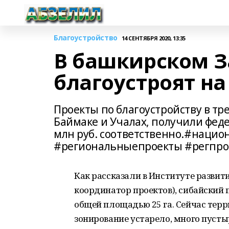
Благоустройство
14 СЕНТЯБРЯ 2020, 13:35
В башкирском З
благоустроят н
Проекты по благоустройству в тр
Баймаке и Учалах, получили феде
млн руб. соответственно.#наци
#региональныепроекты #регпр
Как рассказали в Институте развит
координатор проектов), сибайский 
общей площадью 25 га. Сейчас тер
зонирование устарело, много пусты