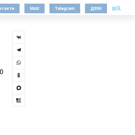
нтакте
MAX
Telegram
ДЗЕН
ы
0