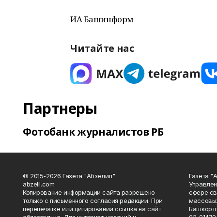
ИА Башинформ
Читайте нас
Партнеры
Фотобанк журналистов РБ
© 2015-2026 Газета "Абзелил"
Газета "
abzelil.com
Управлен
Копирование информации сайта разрешено
сфере св
только с письменного согласия редакции. При
массовых
перепечатке или цитировании ссылка на
сайт
Башкорто