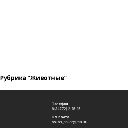
Рубрика "Животные"
Телефон
8(34772) 2-15-15
Эл. почта
oskon_askar@mail.ru